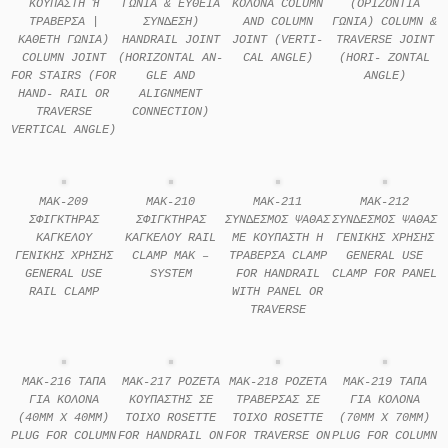
ΚΟΥΠΑΣΤΗ Ή
ΓΩΝΙΑ & ΕΥΘΕΙΑ
ΚΟΛOΝΑ COLUMN
(ΟΡΙΖΟΝΤΙΑ
ΤΡΑΒΕΡΣΑ |
ΣΥΝ∆ΕΣΗ)
AND COLUMN
ΓΩΝΙΑ) COLUMN &
ΚΑΘΕΤΗ ΓΩΝΙΑ)
HANDRAIL JOINT
JOINT (VERTI-
TRAVERSE JOINT
COLUMN JOINT
(HORIZONTAL AN-
CAL ANGLE)
(HORI- ZONTAL
FOR STAIRS (FOR
GLE AND
ANGLE)
HAND- RAIL OR
ALIGNMENT
TRAVERSE
CONNECTION)
VERTICAL ANGLE)
MAK-209
MAK-210
MAK-211
MAK-212
ΣΦΙΓΚΤΗΡΑΣ
ΣΦΙΓΚΤΗΡΑΣ
ΣΥΝ∆ΕΣΜΟΣ ΨΑΘΑΣ
ΣΥΝ∆ΕΣΜΟΣ ΨΑΘΑΣ
ΚΑΓΚΕΛΟΥ
ΚΑΓΚΕΛΟΥ RAIL
ΜΕ ΚΟΥΠΑΣΤΗ Η
ΓΕΝΙΚΗΣ ΧΡΗΣΗΣ
ΓΕΝΙΚΗΣ ΧΡΗΣΗΣ
CLAMP MAK –
ΤΡΑΒΕΡΣΑ CLAMP
GENERAL USE
GENERAL USE
SYSTEM
FOR HANDRAIL
CLAMP FOR PANEL
RAIL CLAMP
WITH PANEL OR
TRAVERSE
MAK-216 ΤΑΠΑ
MAK-217 ΡΟΖΕΤΑ
MAK-218 ΡΟΖΕΤΑ
MAK-219 ΤΑΠΑ
ΓΙΑ ΚΟΛΟΝΑ
ΚΟΥΠΑΣΤΗΣ ΣΕ
ΤΡΑΒΕΡΣΑΣ ΣΕ
ΓΙΑ ΚΟΛΟΝΑ
(40MM X 40MM)
ΤΟΙΧΟ ROSETTE
ΤΟΙΧΟ ROSETTE
(70MM X 70MM)
PLUG FOR COLUMN
FOR HANDRAIL ON
FOR TRAVERSE ON
PLUG FOR COLUMN