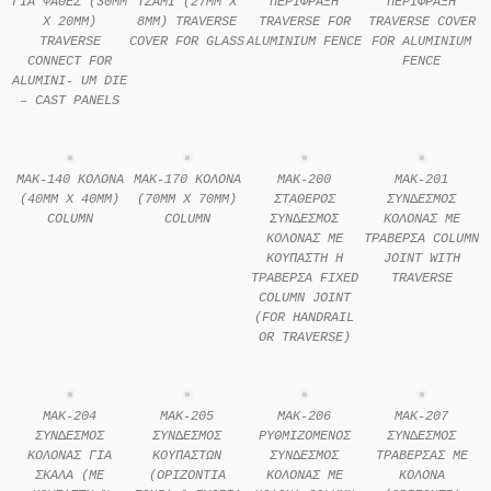
ΓΙΑ ΨΑΘΕΣ (30MM
ΤΖΑΜΙ (27MM X
ΠΕΡΙΦΡΑΞΗ
ΠΕΡΙΦΡΑΞΗ
X 20MM)
8MM) TRAVERSE
TRAVERSE FOR
TRAVERSE COVER
TRAVERSE
COVER FOR GLASS
ALUMINIUM FENCE
FOR ALUMINIUM
CONNECT FOR
FENCE
ALUMINI- UM DIE
– CAST PANELS
MAK-140 ΚΟΛOΝΑ
MAK-170 ΚΟΛOΝΑ
MAK-200
MAK-201
(40MM X 40MM)
(70MM X 70MM)
ΣΤΑΘΕΡΟΣ
ΣΥΝ∆ΕΣΜΟΣ
COLUMN
COLUMN
ΣΥΝ∆ΕΣΜΟΣ
ΚΟΛΟΝΑΣ ΜΕ
ΚΟΛΟΝΑΣ ΜΕ
ΤΡΑΒΕΡΣΑ COLUMN
ΚΟΥΠΑΣΤΗ Η
JOINT WITH
ΤΡΑΒΕΡΣΑ FIXED
TRAVERSE
COLUMN JOINT
(FOR HANDRAIL
OR TRAVERSE)
MAK-204
MAK-205
MAK-206
MAK-207
ΣΥΝ∆ΕΣΜΟΣ
ΣΥΝ∆ΕΣΜΟΣ
ΡΥΘΜΙΖOΜΕΝΟΣ
ΣΥΝ∆ΕΣΜΟΣ
ΚΟΛΟΝΑΣ ΓΙΑ
ΚΟΥΠΑΣΤΩΝ
ΣYΝ∆ΕΣΜΟΣ
ΤΡΑΒΕΡΣΑΣ ΜΕ
ΣΚΑΛΑ (ΜΕ
(ΟΡΙΖΟΝΤΙΑ
ΚΟΛOΝΑΣ ΜΕ
ΚΟΛΟΝΑ