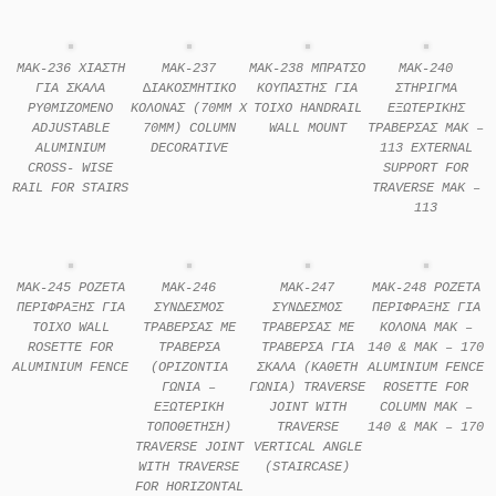
MAK-236 ΧΙΑΣΤΗ
MAK-237
MAK-238 ΜΠΡΑΤΣΟ
MAK-240
ΓΙΑ ΣΚΑΛΑ
∆ΙΑΚΟΣΜΗΤΙΚO
ΚΟΥΠΑΣΤΗΣ ΓΙΑ
ΣΤΗΡΙΓΜΑ
ΡΥΘΜΙΖΟΜΕΝΟ
ΚΟΛOΝΑΣ (70MM Χ
ΤΟΙΧΟ HANDRAIL
ΕΞΩΤΕΡΙΚΗΣ
ADJUSTABLE
70MM) COLUMN
WALL MOUNT
ΤΡΑΒΕΡΣΑΣ MAK –
ALUMINIUM
DECORATIVE
113 EXTERNAL
CROSS- WISE
SUPPORT FOR
RAIL FOR STAIRS
TRAVERSE MAK –
113
MAK-245 ΡΟΖΕΤΑ
MAK-246
MAK-247
MAK-248 ΡΟΖEΤΑ
ΠΕΡΙΦΡΑΞΗΣ ΓΙΑ
ΣΥΝ∆ΕΣΜΟΣ
ΣΥΝ∆ΕΣΜΟΣ
ΠΕΡIΦΡΑΞΗΣ ΓΙΑ
ΤΟΙΧΟ WALL
ΤΡΑΒΕΡΣΑΣ ΜΕ
ΤΡΑΒΕΡΣΑΣ ΜΕ
ΚΟΛOΝΑ MAK –
ROSETTE FOR
ΤΡΑΒΕΡΣΑ
ΤΡΑΒΕΡΣΑ ΓΙΑ
140 & MAK – 170
ALUMINIUM FENCE
(ΟΡΙΖΟΝΤΙΑ
ΣΚΑΛΑ (ΚΑΘΕΤΗ
ALUMINIUM FENCE
ΓΩΝΙΑ –
ΓΩΝΙΑ) TRAVERSE
ROSETTE FOR
ΕΞΩΤΕΡΙΚΗ
JOINT WITH
COLUMN MAK –
ΤΟΠΟΘΕΤΗΣΗ)
TRAVERSE
140 & MAK – 170
TRAVERSE JOINT
VERTICAL ANGLE
WITH TRAVERSE
(STAIRCASE)
FOR HORIZONTAL