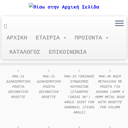
Μετάβαση
ΑΡΧΙΚΗ
ΕΤΑΙΡΙΑ
ΠΡΟΙΟΝΤΑ
ΕΞΑΡΤΗΜΑΤΑ Β
στο
περιεχόμενο
ΚΑΤΑΛΟΓΟΣ
ΕΠΙΚΟΙΝΩΝΙΑ
MAK-31
MAK-31
MAK-33 ΓΩΝΙΑΚOΣ
MAK-40 ΒΑΣΗ
∆ΙΑΚΟΣΜΗΤΙΚΗ
∆ΙΑΚΟΣΜΗΤΙΚΗ
ΣΥΝ∆ΕΣΜΟΣ
ΜΕΤΑΛΛΙΚΗ ΜΕ
ΡΟΖΕΤΑ
ΡΟΖΕΤΑ
ΚΟΥΠΑΣΤΩΝ
ΡΟΖΕΤΑ ΓΙΑ
DECORATIVE
DECORATIVE
(ΣΤΑΘΕΡΗΣ
ΚΟΛΟΝΑ (40MM X
ROSETTE
ROSETTE
ΓΩΝΙΑΣ 90°)
40MM METAL BASE
ANGLE JOINT FOR
WITH ROSETTE
HANDRAIL (FIXED
FOR COLUMN
ANGLE)