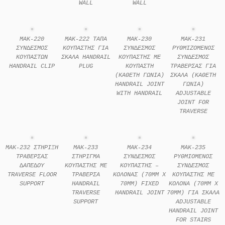
WALL
WALL
MAK-220
MAK-222 ΤΑΠΑ
MAK-230
MAK-231
ΣΥΝ∆ΕΣΜΟΣ
ΚΟΥΠΑΣΤΗΣ ΓΙΑ
ΣΥΝ∆ΕΣΜΟΣ
ΡΥΘΜΙΖΟΜΕΝΟΣ
ΚΟΥΠΑΣΤΩΝ
ΣΚΑΛΑ HANDRAIL
ΚΟΥΠΑΣΤΗΣ ΜΕ
ΣΥΝ∆ΕΣΜΟΣ
HANDRAIL CLIP
PLUG
ΚΟΥΠΑΣΤΗ
ΤΡΑΒΕΡΣΑΣ ΓΙΑ
(ΚΑΘΕΤΗ ΓΩΝΙΑ)
ΣΚΑΛΑ (ΚΑΘΕΤΗ
HANDRAIL JOINT
ΓΩΝΙΑ)
WITH HANDRAIL
ADJUSTABLE
JOINT FOR
TRAVERSE
MAK-232 ΣΤΗΡΙΞΗ
MAK-233
MAK-234
MAK-235
ΤΡΑΒΕΡΣΑΣ
ΣΤΗΡΙΓΜΑ
ΣΥΝ∆ΕΣΜΟΣ
ΡΥΘΜΙOΜΕΝΟΣ
∆ΑΠΕ∆ΟΥ
ΚΟΥΠΑΣΤΗΣ ΜΕ
ΚΟΥΠΑΣΤΗΣ –
ΣYΝ∆ΕΣΜΟΣ
TRAVERSE FLOOR
ΤΡΑΒΕΡΣΑ
ΚΟΛΟΝΑΣ (70MM X
ΚΟΥΠΑΣΤHΣ ΜΕ
SUPPORT
HANDRAIL
70MM) FIXED
ΚΟΛOΝΑ (70MM X
TRAVERSE
HANDRAIL JOINT
70MM) ΓΙΑ ΣΚAΛΑ
SUPPORT
ADJUSTABLE
HANDRAIL JOINT
FOR STAIRS