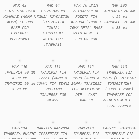
MAK-42
MAK-44
MAK-70 ΒΑΣΗ
MAK-100
ΕΞΩΤΕΡΙΚΗ ΒΑΣΗ
ΡΥΘΜΙΖΟΜΕΝΗ
ΜΕΤΑΛΛΙΚΗ ΜΕ
ΚΟΥΠΑΣΤΗ 70 mm
ΚΟΛΟΝΑΣ (40MM X
ΓΩΝΙΑ ΚΟΥΠΑΣΤΩΝ
ΡΟΖΕΤΑ ΓΙΑ
x 33 mm
40MM) COLUMN
(ΟΡΙΖΟΝΤΙΑ
ΚΟΛΟΝΑ (70MM X
HANDRAIL 70 mm
BASE FOR
ΓΩΝΙΑ)
70MM METAL BASE
x 33 mm
EXTERNAL
ADJUSTABLE
WITH ROSETTE
PLACEMENT
JOINT FOR
FOR COLUMN
HANDRAIL
MAK-110
MAK-111
MAK-112
MAK-113
ΤΡΑΒΕΡΣΑ 30 mm
ΤΡΑΒΕΡΣΑ ΓΙΑ
ΤΡΑΒΕΡΣΑ ΓΙΑ
ΤΡΑΒΕΡΣΑ ΓΙΑ
x 20 mm
ΤΖΑΜΙ (30MM X
ΨΑΘΑ (30MM X
ΨΑΘΑ (ΕΞΩΤΕΡΙΚΗ
TRAVERSE 30 mm
20MM) ΓΙΑ ΤΖΑΜΙ
20MM) TRAVERSE
ΤΟΠΟΘΕΤΗΣΗ)
x 20 mm
5MM-11MM
FOR ALUMINIUM
(30MM X 20MM)
TRAVERSE FOR
DIE – CAST
TRAVERSE FOR
GLASS
PANELS
ALUMINIUM DIE –
CAST PANELS
MAK-114
MAK-115 ΚΑΛΥΜΜΑ
MAK-116
MAK-117 ΚΑΛΥΜΜΑ
ΤΡΑΒΕΡΣΑ ΕΝΩΣΗΣ
ΤΡΑΒΕΡΣΑΣ ΓΙΑ
ΤΡΑΒΕΡΣΑ ΓΙΑ
ΤΡΑΒΕΡΣΑΣ ΓΙΑ